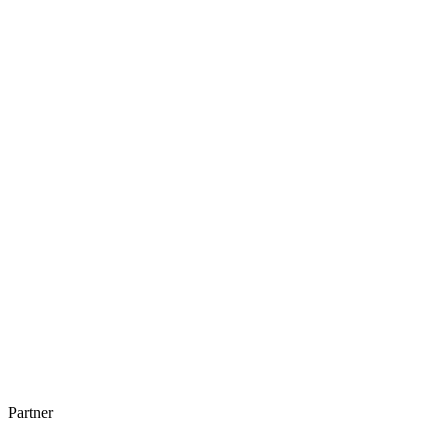
Partner